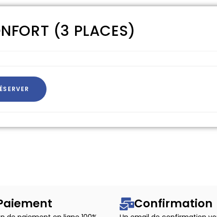
NFORT (3 PLACES)
ÉSERVER
Paiement
Confirmation
n de paiement en ligne 100%
Un email de confirmation vo