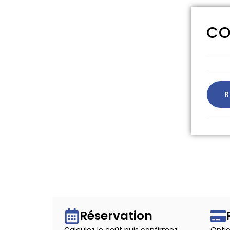
CO
R
Réservation
Calculez le coût puis confirmez
Optio